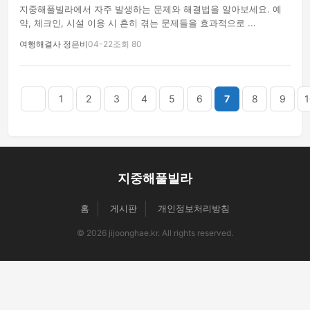
지중해풀빌라에서 자주 발생하는 문제와 해결법을 알아보세요. 예
약, 체크인, 시설 이용 시 흔히 겪는 문제들을 효과적으로 ...
여행해결사 정은비
04-22
조회 80
음
맨끝
1
2
3
4
5
6
7
8
9
1
지중해풀빌라
홈
게시판
개인정보처리방침
© 2026 jijoonghae.kr. All rights reserved.