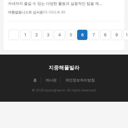
저녁까지 즐길 수 있는 다양한 활동과 실용적인 팁을 제...
여행칼럼니스트 김서윤
05-06
조회 89
음
맨끝
1
2
3
4
5
6
7
8
9
1
지중해풀빌라
홈
게시판
개인정보처리방침
© 2026 jijoonghae.kr. All rights reserved.