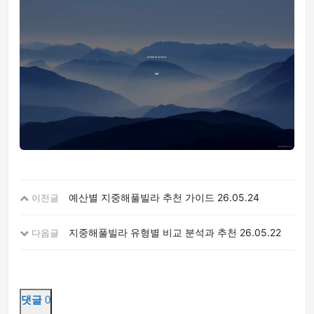
예산별 지중해풀빌라 추천 가이드
26.05.24
이전글
지중해풀빌라 유형별 비교 분석과 추천
26.05.22
다음글
댓글
0